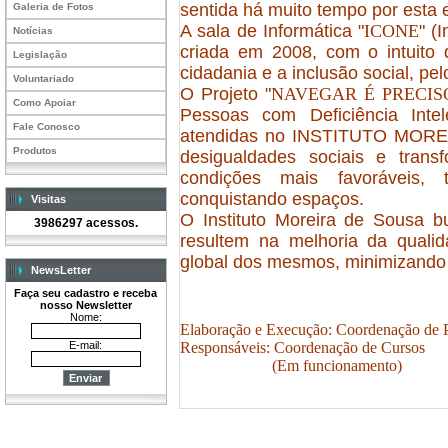
sentida há muito tempo por esta 
Galeria de Fotos
A sala de Informática "
ICONE
" (
Notícias
criada em 2008, com o intuito d
Legislação
cidadania e a inclusão social, pe
Voluntariado
O Projeto "
NAVEGAR É PRECIS
Como Apoiar
Pessoas com Deficiência Intel
Fale Conosco
atendidas no INSTITUTO MOREI
Produtos
desigualdades sociais
e trans
condições mais favoráveis, t
conquistando espaços.
Visitas
O Instituto Moreira de Sousa
b
3986297 acessos.
resultem na melhoria da quali
global dos mesmos, minimizando a
NewsLetter
Faça seu cadastro e receba
nosso Newsletter
Nome:
Elaboração e Execução: Coordenação de P
E-mail:
R
esponsáveis: Coordenação de Cursos
(Em funcionamento)